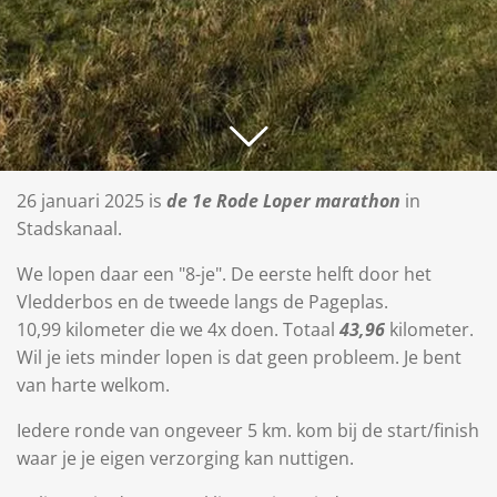
26 januari 2025 is
de 1e Rode Loper marathon
in
Stadskanaal.
We lopen daar een "8-je". De eerste helft door het
Vledderbos en de tweede langs de Pageplas.
10,99 kilometer die we 4x doen. Totaal
43,96
kilometer.
Wil je iets minder lopen is dat geen probleem. Je bent
van harte welkom.
Iedere ronde van ongeveer 5 km. kom bij de start/finish
waar je je eigen verzorging kan nuttigen.