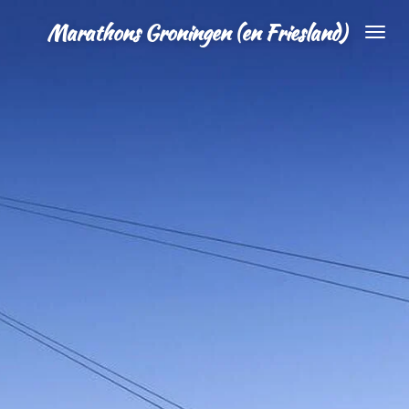
Ga
Marathons Groningen (en Friesland)
direct
naar
de
hoofdinhoud